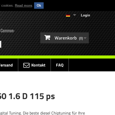
f cookies.
Read more
.
Ok
Login
ür Common-
Warenkorb
(0)
Versand
Kontakt
FAQ
60 1.6 D 115 ps
ital Tuning. Die beste diesel Chiptuning für Ihre