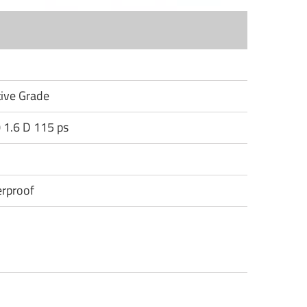
tive Grade
0 1.6 D 115 ps
rproof