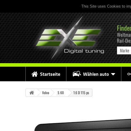
This Site uses Cookies to im
Finde
Weltmar
Rail-Di
Marke
Startseite
Wählen auto
Volvo
S 60
1.6 D 115 ps