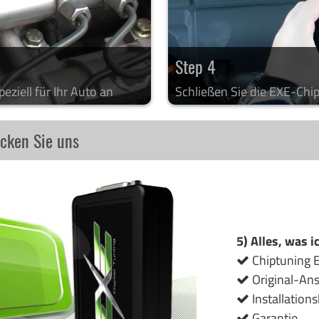
Step 4
eziell für Ihr Auto an
Schließen Sie die EXE-Chi
icken Sie uns
5) Alles, was i
Chiptuning E
Original-An
Installations
Garantie