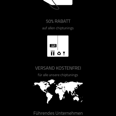
50% RABATT
auf allen chiptunings
VERSAND KOSTENFREI
für alle unsere chiptunings
Führendes Unternehmen