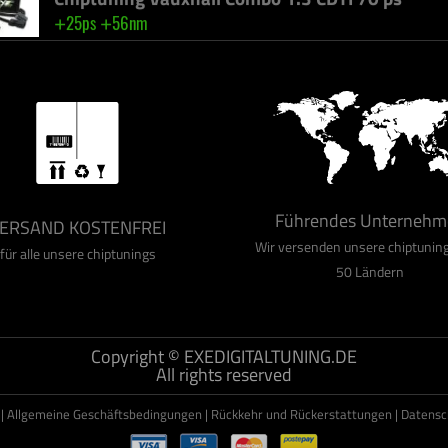
Chiptuning Mini CLUBMAN 1.6 D 112 ps
+
+
30ps
40%
Chiptuning Volkswagen Sharan 2.0 TDI CR 136 
+
+
34ps
40%
Chiptuning Fiat Bravo 1.6 M-JET 90 ps
Führendes Unternehm
+
+
ERSAND KOSTENFREI
26ps
63nm
Wir versenden unsere chiptunin
für alle unsere chiptunings
50 Ländern
Chiptuning Vauxhall Combo 1.3 CDTI 70 ps
+
+
25ps
56nm
Copyright © EXEDIGITALTUNING.DE
All rights reserved
|
Allgemeine Geschäftsbedingungen
|
Rückkehr und Rückerstattungen
|
Datens