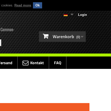
f cookies.
Read more
.
Ok
Login
ür Common-
Warenkorb
(0)
Versand
Kontakt
FAQ