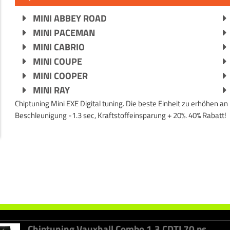
MINI ABBEY ROAD
MINI PACEMAN
MINI CABRIO
MINI COUPE
MINI COOPER
MINI RAY
Chiptuning Mini EXE Digital tuning. Die beste Einheit zu erhöhen 
Beschleunigung -1.3 sec, Kraftstoffeinsparung + 20%. 40% Rabatt!
Chiptuning Fiat Bravo 1.6 M-JET 90 ps
+
+
26ps
63nm
Chiptuning Vauxhall Combo 1.3 CDTI 70 ps
+
+
25ps
56nm