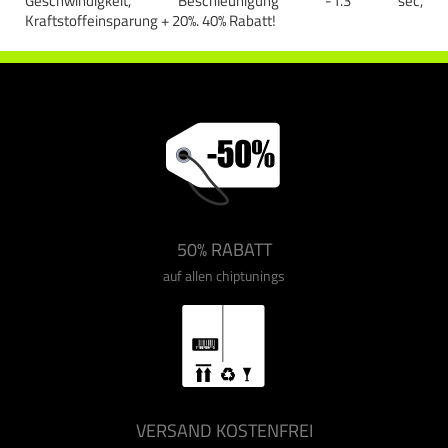
Geschwindigkeit, Beschleunigung -1.3 sec,
Kraftstoffeinsparung + 20%. 40% Rabatt!
50% RABATT
auf allen chiptunings
VERSAND KOSTENFREI