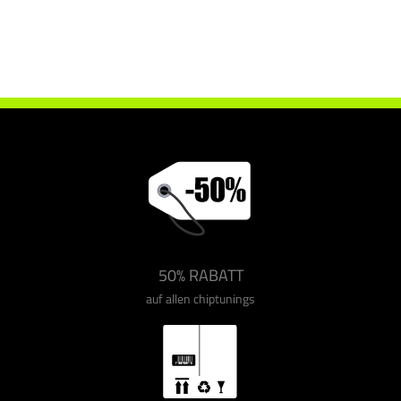
Chiptuning Drakebox Ssangyong Rexton 2.7 XDI 172 ps
50% RABATT
auf allen chiptunings