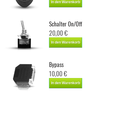
In den Warenkorb
Schalter On/Off
20,00 €
In den Warenkorb
Bypass
10,00 €
In den Warenkorb
Chiptuning Italianspeed Ssangyong Rexton 2.7 XDI 172 ps
Chiptuning Racingbox Ssangyong Rexton 2.7 XDI 172 ps