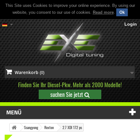
This Site uses Cookies to improve your online experience. By using our
website, you consent to our use of cookies.
Read more
.
Ok
Login
Warenkorb
(0)
Finden Sie Ihr Diesel-Pkw. Mehr als 2000 Modelle!
suchen Sie jetzt
MENÜ
Ssangyong
Rexton
2.7 XDI 172 ps