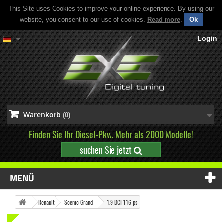
This Site uses Cookies to improve your online experience. By using our
website, you consent to our use of cookies.
Read more
.
Ok
Login
Warenkorb
(0)
Finden Sie Ihr Diesel-Pkw. Mehr als 2000 Modelle!
suchen Sie jetzt
MENÜ
Renault
Scenic Grand
1.9 DCI 116 ps