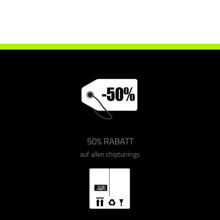
Chiptuning Drakebox Renault Scenic Grand 1.9 DCI 116 ps
50% RABATT
auf allen chiptunings