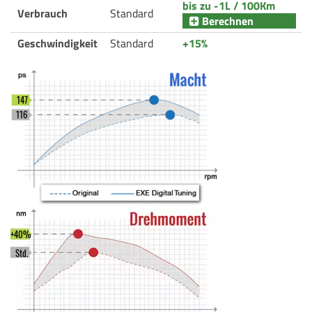
bis zu -1L / 100Km
Verbrauch
Standard
Berechnen
Geschwindigkeit
Standard
+15%
147
116
+40%
Std.