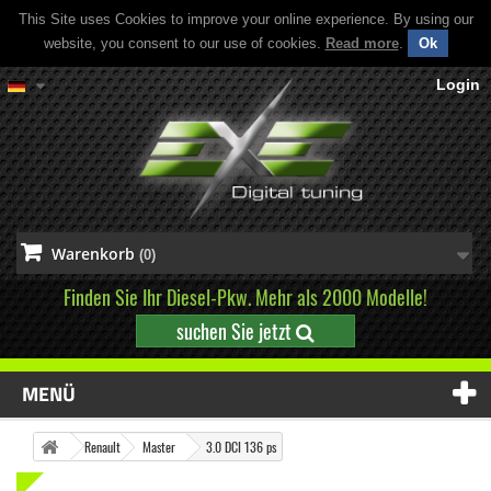
This Site uses Cookies to improve your online experience. By using our
website, you consent to our use of cookies.
Read more
.
Ok
Login
Warenkorb
(0)
Finden Sie Ihr Diesel-Pkw. Mehr als 2000 Modelle!
suchen Sie jetzt
MENÜ
Renault
Master
3.0 DCI 136 ps