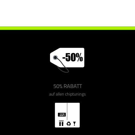
Chiptuning Drakebox Renault Master 3.0 DCI 136 ps
50% RABATT
auf allen chiptunings