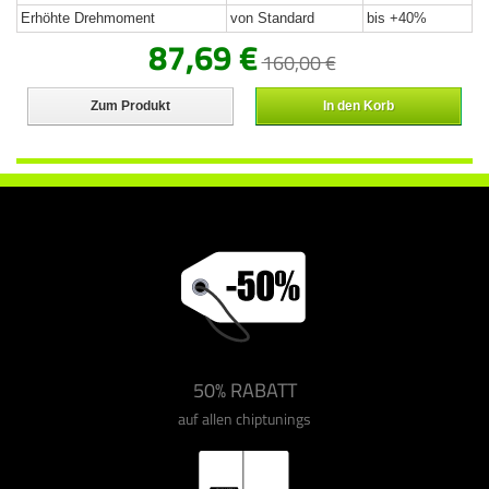
Erhöhte Drehmoment
von Standard
bis +40%
87,69 €
160,00 €
Zum Produkt
In den Korb
50% RABATT
auf allen chiptunings