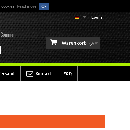
f cookies.
Read more
.
Ok
Login
ür Common-
Warenkorb
(0)
Versand
Kontakt
FAQ