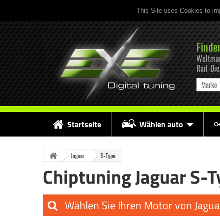
This Site uses Cookies to im
Finde
Weltmar
Rail-Di
Marke
Startseite
Wählen auto
Jaguar
S-Type
Chiptuning Jaguar S-T
Wählen Sie Ihren Motor von Jagua