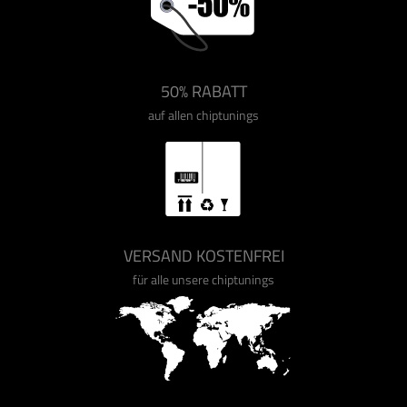
50% RABATT
auf allen chiptunings
VERSAND KOSTENFREI
für alle unsere chiptunings