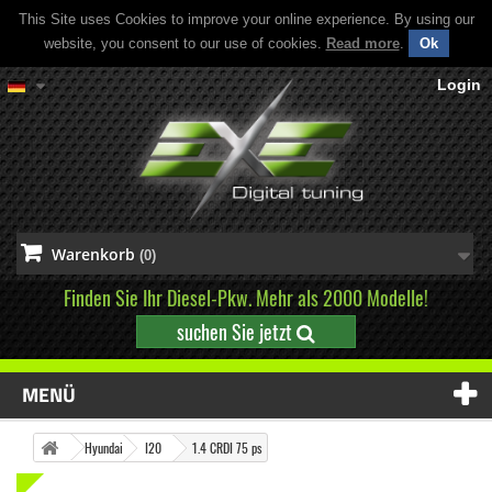
This Site uses Cookies to improve your online experience. By using our
website, you consent to our use of cookies.
Read more
.
Ok
Login
Warenkorb
(0)
Finden Sie Ihr Diesel-Pkw. Mehr als 2000 Modelle!
suchen Sie jetzt
MENÜ
Hyundai
I20
1.4 CRDI 75 ps