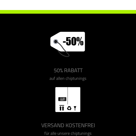
50% RABATT
auf allen chiptunings
VERSAND KOSTENFREI
für alle unsere chiptunings