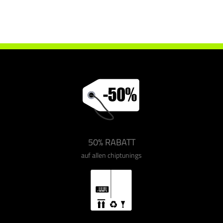
Chiptuning Drakebox Ford S-Max 2.0 TDCI 140 ps
50% RABATT
auf allen chiptunings