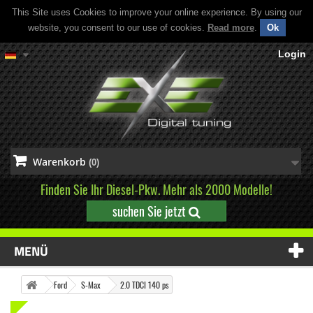
This Site uses Cookies to improve your online experience. By using our
website, you consent to our use of cookies.
Read more
.
Ok
Login
Warenkorb
(0)
Finden Sie Ihr Diesel-Pkw. Mehr als 2000 Modelle!
suchen Sie jetzt
MENÜ
Ford
S-Max
2.0 TDCI 140 ps