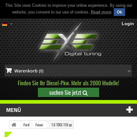
This Site uses Cookies to improve your online experience. By using our
website, you consent to our use of cookies.
Read more
.
Ok
Login
Warenkorb
(0)
Finden Sie Ihr Diesel-Pkw. Mehr als 2000 Modelle!
suchen Sie jetzt
MENÜ
Ford
Focus
1.6 TDCI 110 ps