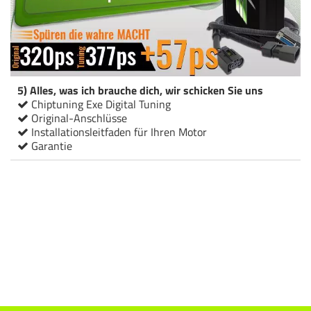
5) Alles, was ich brauche dich, wir schicken Sie uns
Chiptuning Exe Digital Tuning
Original-Anschlüsse
Installationsleitfaden für Ihren Motor
Garantie
Chiptuning Italianspeed Bmw 7 740D 320 ps
Chiptuning Racingbox Bmw 7 740D 320 ps
Chiptuning Drakebox Bmw 7 740D 320 ps