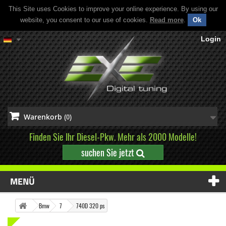
This Site uses Cookies to improve your online experience. By using our
website, you consent to our use of cookies.
Read more
.
Ok
Login
Warenkorb
(0)
Finden Sie Ihr Diesel-Pkw. Mehr als 2000 Modelle!
suchen Sie jetzt
MENÜ
Bmw
7
740D 320 ps