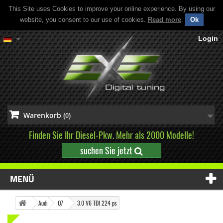
This Site uses Cookies to improve your online experience. By using our
website, you consent to our use of cookies.
Read more
.
Ok
Login
Warenkorb
(0)
Finden Sie Ihr Diesel-Pkw. Mehr als 2000 Modelle!
suchen Sie jetzt
MENÜ
Audi
Q7
3.0 V6 TDI 224 ps